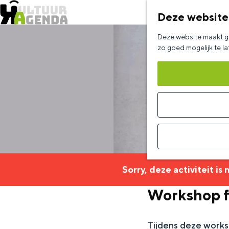
Deze website
G
Deze website maakt ge
a
zo goed mogelijk te l
n
a
a
r
d
e
h
Sorry, deze activiteit is
o
Workshop f
m
e
Tijdens deze worksh
p