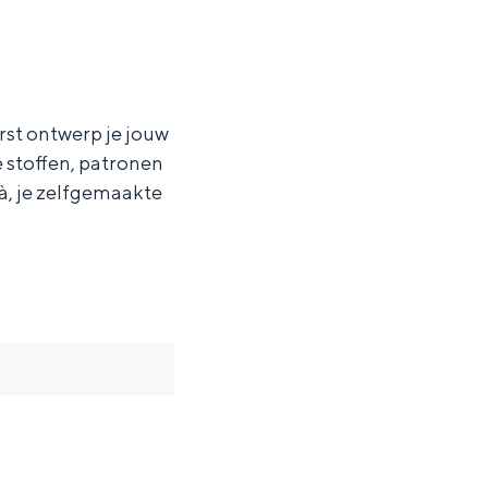
rst ontwerp je jouw
e stoffen, patronen
là, je zelfgemaakte