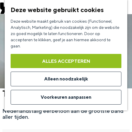
EVENEMENT AANMELDEN
Deze website gebruikt cookies
G
Deze website maakt gebruik van cookies (Functioneel,
a
Analytisch, Marketing) die noodzakelijk zijn om de website
zo goed mogelijk te laten functioneren. Door op
n
accepteren te klikken, geef je aan hiermee akkoord te
a
gaan.
a
ALLES ACCEPTEREN
r
d
Alleen noodzakelijk
e
The Kik
h
Voorkeuren aanpassen
o
Nederlandstalig eerbetoon aan de grootste band
m
aller tijden.
e
p