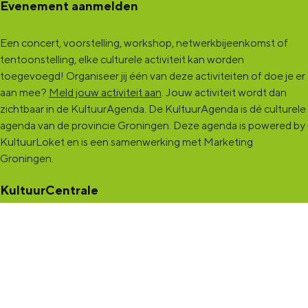
Evenement aanmelden
Een concert, voorstelling, workshop, netwerkbijeenkomst of
tentoonstelling, elke culturele activiteit kan worden
toegevoegd! Organiseer jij één van deze activiteiten of doe je er
aan mee?
Meld jouw activiteit aan
. Jouw activiteit wordt dan
zichtbaar in de KultuurAgenda. De KultuurAgenda is dé culturele
agenda van de provincie Groningen. Deze agenda is powered by
KultuurLoket en is een samenwerking met Marketing
Groningen.
KultuurCentrale
Dit online cultureel platform voor héél Groningen is de
ontmoetingsplek voor jou en die ruim tweehonderdduizend
andere Groningers die kunst en cultuur (mogelijk) maken. Ben jij
een van hen? Maak een (gratis) profiel aan en presenteer hier je
vereniging, organisatie, band en/of jezelf. Maak contact met