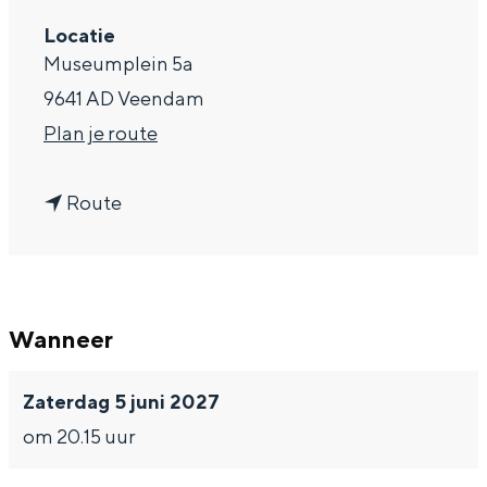
a
Locatie
Museumplein 5a
g
9641 AD Veendam
e
n
Plan je route
a
n
a
Route
a
r
a
T
r
h
Wanneer
T
e
h
K
Zaterdag 5 juni 2027
e
i
om 20.15 uur
K
k
i