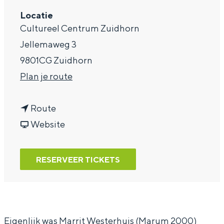
a
Locatie
Cultureel Centrum Zuidhorn
g
Jellemaweg 3
e
9801CG Zuidhorn
n
Plan je route
a
n
a
Route
a
v
r
Website
a
a
V
r
n
e
RESERVEER TICKETS
V
V
r
e
e
r
r
r
a
r
r
s
Eigenlijk was Marrit Westerhuis (Marum 2000)