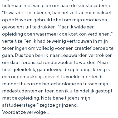
helemaal niet van plan om naar de kunstacademie.
a
a
s
“Ik was dol op tekenen, had het zelfs in mijn pakket
s
s
e
op de Havo en gebruikte het om mijn emoties en
s
s
n
gevoelens uit te drukken. Maar ik wilde een
e
e
d
opleiding doen waarmee ik de kost kon verdienen,”
n
n
e
vertelt ze, “en ik had te weinig vertrouwen in mijn
tekeningen om volledig voor een creatief beroep te
d
d
e
gaan. Dus toen ben ik naar Leeuwarden vertrokken
e
e
x
om daar forensisch onderzoeker te worden. Maar
e
e
p
heel geleidelijk, gaandeweg de opleiding, kreeg ik
x
x
o
een ongemakkelijk gevoel. Ik voelde me steeds
p
p
s
minder thuis in de biotechnologie en tussen mijn
o
o
i
medestudenten en toen ben ik uiteindelijk gestopt
met de opleiding. Nota bene tijdens mijn
s
s
t
afstudeerstage!” zegt ze grijnzend.
i
i
i
Voordat ze vervolge…
t
t
e