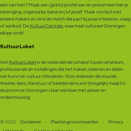
een van hen? Maak een (gratis) profiel aan en presenteer hier je
l
l
e
vereniging, organisatie, band en/of jezelf. Maak contact met
s
s
n
andere makers en vind de match die past bij jouw interesse, vraag
e
e
s
of aanbod. De
KultuurCentrale
, waar heel cultureel Groningen
elkaar vindt!
n
n
t
s
s
o
KultuurLoket
t
t
r
Het
KultuurLoket
is de verbindende schakel tussen amateurs,
o
o
y
professionals en instellingen die het maken, beleven en delen
r
r
b
van kunst en cultuur stimuleren. Voor iedereen die muziek,
y
y
o
theater, dans, literatuur of beeldende kunst (mogelijk) maakt in
de provincie Groningen staan we klaar met advies en
b
b
a
ondersteuning.
o
o
r
a
a
d
r
r
s
© 2026
Disclaimer
-
Plaatsingsvoorwaarden
-
Privacy
-
d
d