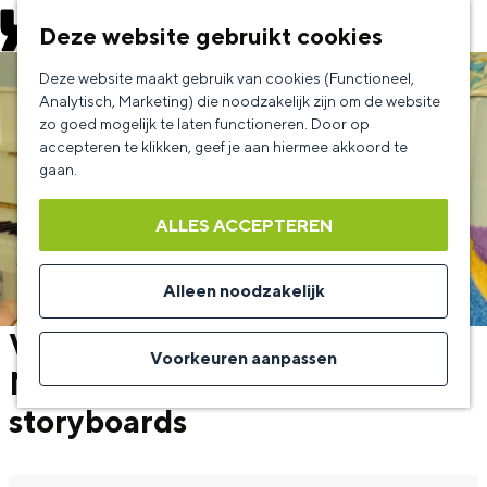
EVENEMENT AANMELDEN
Deze website gebruikt cookies
G
Deze website maakt gebruik van cookies (Functioneel,
a
Analytisch, Marketing) die noodzakelijk zijn om de website
zo goed mogelijk te laten functioneren. Door op
n
accepteren te klikken, geef je aan hiermee akkoord te
a
gaan.
a
ALLES ACCEPTEREN
r
d
Alleen noodzakelijk
e
Verrassende expositie van
h
Voorkeuren aanpassen
Marrit Westerhuis met stills en
o
storyboards
m
e
p