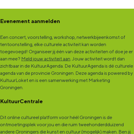
t
t
r
e
e
h
Evenement aanmelden
r
r
u
h
h
i
Een concert, voorstelling, workshop, netwerkbijeenkomst of
tentoonstelling, elke culturele activiteit kan worden
u
u
s
toegevoegd! Organiseer jij één van deze activiteiten of doe je er
i
i
m
aan mee?
Meld jouw activiteit aan
. Jouw activiteit wordt dan
s
s
e
zichtbaar in de KultuurAgenda. De KultuurAgenda is dé culturele
agenda van de provincie Groningen. Deze agenda is powered by
m
m
t
KultuurLoket en is een samenwerking met Marketing
e
e
s
Groningen.
t
t
t
KultuurCentrale
s
s
i
t
t
l
Dit online cultureel platform voor héél Groningen is de
i
i
l
ontmoetingsplek voor jou en die ruim tweehonderdduizend
l
l
s
andere Groningers die kunst en cultuur (mogelijk) maken. Ben jij