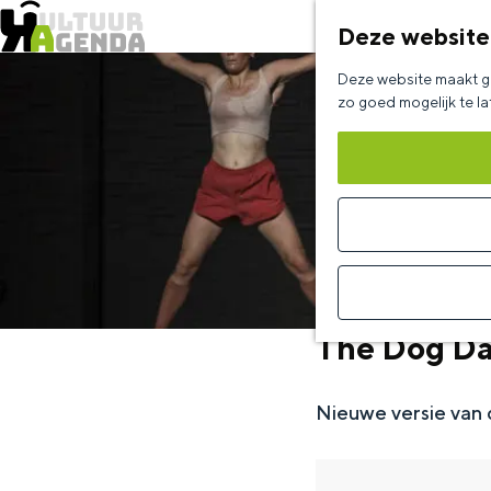
Deze website
G
Deze website maakt ge
a
zo goed mogelijk te l
n
a
a
r
d
e
The Dog Da
h
o
Nieuwe versie van 
m
e
p