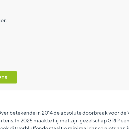
gen
ETS
ver betekende in 2014 de absolute doorbraak voor de
tens. In 2025 maakte hij met zijn gezelschap GRIP een
bleek dit verbluffende staaltje minimal dance niets aan