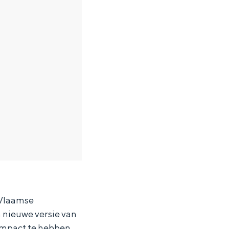
 Vlaamse
 nieuwe versie van
 impact te hebben