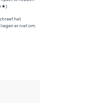
★★).
schreef het
 liegen er niet om: