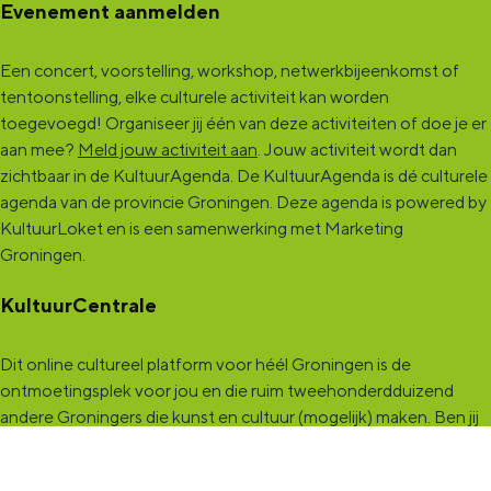
Evenement aanmelden
Een concert, voorstelling, workshop, netwerkbijeenkomst of
tentoonstelling, elke culturele activiteit kan worden
toegevoegd! Organiseer jij één van deze activiteiten of doe je er
aan mee?
Meld jouw activiteit aan
. Jouw activiteit wordt dan
zichtbaar in de KultuurAgenda. De KultuurAgenda is dé culturele
agenda van de provincie Groningen. Deze agenda is powered by
KultuurLoket en is een samenwerking met Marketing
Groningen.
KultuurCentrale
Dit online cultureel platform voor héél Groningen is de
ontmoetingsplek voor jou en die ruim tweehonderdduizend
andere Groningers die kunst en cultuur (mogelijk) maken. Ben jij
een van hen? Maak een (gratis) profiel aan en presenteer hier je
vereniging, organisatie, band en/of jezelf. Maak contact met