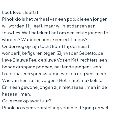
k
n
i
P
k
Leef, lever, leeftst!
k
o
n
i
k
Pinokkio is het verhaal van een pop, die een jongen
i
k
o
n
i
wil worden. Hij leeft, maar wil niet dansen aan
o
k
k
o
o
touwtjes. Wat betekent het om een echte jongen te
i
k
k
worden? Wanneer ben je een echt mens?
o
i
k
Onderweg op zijn tocht komt hij de meest
o
i
wonderlijke figuren tegen. Zijn vader Gepetto, de
lieve Blauwe Fee, de sluwe Vos en Kat, rechters, een
o
bende grappige poppen, pestende jongens, een
ballerina, een spreekstalmeester en nog veel meer.
Wie van hen zal hij volgen? Het is niet makkelijk.
En is een gewone jongen zijn niet saaaai, man in de
haaaaai, man.
Ga je mee op avontuur?
Pinokkio is een voorstelling voor niet te jong en wel