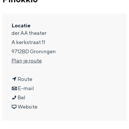
a
g
Locatie
e
der AA theater
A kerkstraat 11
9712BD Groningen
n
Plan je route
a
n
a
Route
a
n
r
E-mail
P
a
a
P
Bel
i
r
a
v
i
Website
n
P
r
a
n
o
i
P
n
o