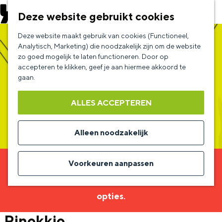
EVENEMENT AANMELDEN
Deze website gebruikt cookies
G
Deze website maakt gebruik van cookies (Functioneel,
a
Analytisch, Marketing) die noodzakelijk zijn om de website
zo goed mogelijk te laten functioneren. Door op
n
accepteren te klikken, geef je aan hiermee akkoord te
a
gaan.
a
ALLES ACCEPTEREN
r
d
Alleen noodzakelijk
e
h
Voorkeuren aanpassen
Sorry, deze activiteit is niet meer beschikbaar.
o
Bekijk het
actuele aanbod
voor de beschikbare
m
opties.
e
Pinokkio
p