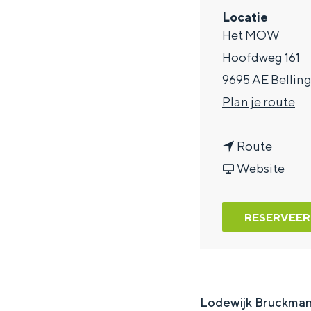
Locatie
a
Het MOW
g
Hoofdweg 161
e
9695 AE Bellin
n
Plan je route
a
n
a
Route
a
v
r
Website
a
a
L
r
n
o
RESERVEER
L
L
k
o
o
i
k
k
,
i
i
l
Lodewijk Bruckma