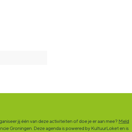
niseer jij één van deze activiteiten of doe je er aan mee?
Meld
vincie Groningen. Deze agenda is powered by KultuurLoket en is