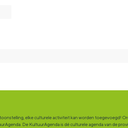
onstelling, elke culturele activiteit kan worden toegevoegd! Orga
ultuurAgenda. De KultuurAgenda is dé culturele agenda van de pro