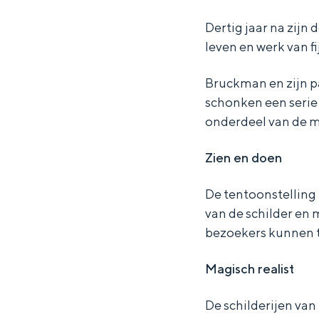
,
,
e
Dertig jaar na zij
l
l
v
leven en werk van f
e
e
e
v
v
n
Bruckman en zijn p
schonken een serie
e
e
s
onderdeel van de 
n
n
e
s
s
n
Zien en doen
e
e
l
De tentoonstelling 
n
n
i
van de schilder en
l
l
e
bezoekers kunnen t
i
i
f
e
e
d
Magisch realist
f
f
e
De schilderijen van
d
d
s