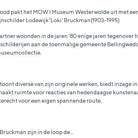
n dood pakt het MOW I Museum Westerwolde uit met een 
ijnschilder Lodewijk 'Loki' Bruckman(1903-1995)
artner woonden in de jaren ’80 enige jaren tegenover
 schilderijen aan de toenmalige gemeente Bellingwed
museumcollectie.
toont diverse van zijn originele werken, biedt inzage in
 maakt ruimte voor reacties van hedendaagse kunstena
erecht voor een eigen spannende route.
 Bruckman zijn in de loop de…