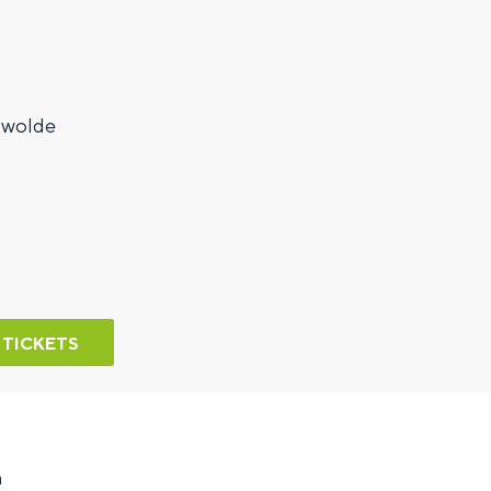
gwolde
 TICKETS
n