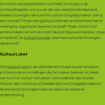
e
e
e
Dit online cultureel platform voor héél Groningen is de
i
p
n
p
ontmoetingsplek voor jou en die ruim tweehonderdduizend
t
a
andere Groningers die kunst en cultuur (mogelijk) maken. Ben jij
d
p
een van hen? Maak een (gratis) profiel aan en presenteer hier je
g
e
e
vereniging, organisatie, band en/of jezelf. Maak contact met
i
p
r
andere makers en vind de match die past bij jouw interesse, vraag
n
of aanbod. De
KultuurCentrale
, waar heel cultureel Groningen
a
'
elkaar vindt!
a
g
i
KultuurLoket
n
Het
KultuurLoket
is de verbindende schakel tussen amateurs,
a
professionals en instellingen die het maken, beleven en delen
van kunst en cultuur stimuleren. Voor iedereen die muziek,
theater, dans, literatuur of beeldende kunst (mogelijk) maakt in
de provincie Groningen staan we klaar met advies en
ondersteuning.