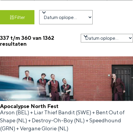
a
i
a
n
r
t
e
Filter
g
n
t
z
s
e
e
e
o
d
e
e
337 t/m 360 van 1362
S
resultaten
a
e
r
r
o
t
o
r
k
u
p
t
j
m
:
e
e
e
r
o
Apocalypse North Fest
Arson (BEL) + Liar Thief Bandit (SWE) + Bent Out of
A
p
Shape (NL) + Destroy-Oh-Boy (NL) + Speedhound
p
:
(GRN) + Vergane Glorie (NL)
o