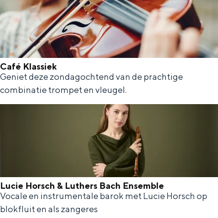
d
e
n
–
l
s
I
c
n
o
d
Café Klassiek
n
Geniet deze zondagochtend van de prachtige
C
u
c
combinatie trompet en vleugel.
a
s
e
f
t
r
é
r
t
K
i
B
l
e
o
a
,
b
Lucie Horsch & Luthers Bach Ensemble
s
S
v
Vocale en instrumentale barok met Lucie Horsch op
L
s
t
a
blokfluit en als zangeres
u
i