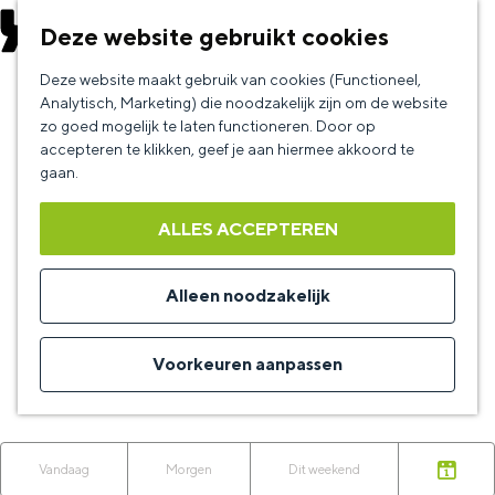
EVENEMENT AANMELDEN
Deze website gebruikt cookies
G
Deze website maakt gebruik van cookies (Functioneel,
Kultuuragenda
a
Analytisch, Marketing) die noodzakelijk zijn om de website
zo goed mogelijk te laten functioneren. Door op
n
accepteren te klikken, geef je aan hiermee akkoord te
a
gaan.
De KultuurAgenda is dé culturele agenda van de
a
provincie Groningen.
ALLES ACCEPTEREN
r
Een concert, voorstelling, workshop,
d
netwerkbijeenkomst of tentoonstelling, van
Alleen noodzakelijk
amateurkunst tot professionele aanbieders, elke
e
culturele activiteit kan worden toegevoegd.
h
Voorkeuren aanpassen
o
Meld jouw activiteit direct
hier
aan!
m
W
e
W
S
Vandaag
Morgen
Dit weekend
K
p
a
o