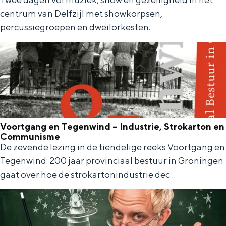
M
centrum van Delfzijl met showkorpsen,
s
u
percussiegroepen en dweilorkesten.
t
z
i
e
k
f
e
Voortgang en Tegenwind – Industrie, Strokarton en
s
Communisme
t
De zevende lezing in de tiendelige reeks Voortgang en
V
Tegenwind: 200 jaar provinciaal bestuur in Groningen
i
o
gaat over hoe de strokartonindustrie dec...
v
o
a
r
l
t