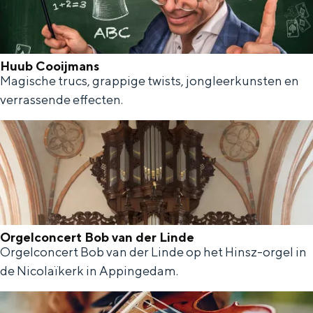
D
g
e
a
l
n
Huub Cooijmans
f
g
Magische trucs, grappige twists, jongleerkunsten en
H
z
e
verrassende effecten.
u
i
n
u
j
T
b
l
e
C
g
o
e
o
n
Orgelconcert Bob van der Linde
i
w
Orgelconcert Bob van der Linde op het Hinsz-orgel in
O
j
de Nicolaïkerk in Appingedam.
i
r
m
n
g
a