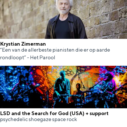
d
t
s
e
s
r
l
H
-
i
i
e
F
c
n
r
u
k
Krystian Zimerman
g
o
r
“Een van de allerbeste pianisten die er op aarde
K
L
e
n
t
rondloopt” - Het Parool
r
a
r
h
y
u
s
e
s
r
r
t
e
A
i
i
l
a
j
o
LSD and the Search for God (USA) + support
n
-
psychedelic shoegaze space rock
n
L
Z
K