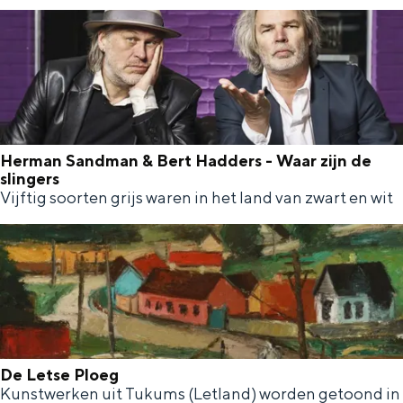
r
n
c
e
o
d
i
k
k
e
e
a
r
H
r
L
o
t
i
Herman Sandman & Bert Hadders - Waar zijn de
r
o
slingers
n
s
Vijftig soorten grijs waren in het land van zwart en wit
H
n
d
c
e
e
e
h
r
n
&
m
C
L
a
o
u
n
m
t
S
De Letse Ploeg
m
h
Kunstwerken uit Tukums (Letland) worden getoond in
D
a