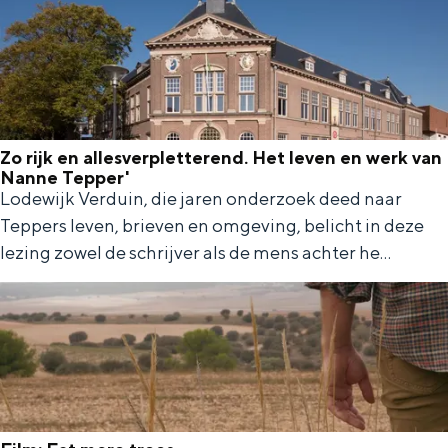
f
s
t
o
e
r
r
)
i
G
c
o
k
Zo rijk en allesverpletterend. Het leven en werk van
d
Nanne Tepper'
L
(
Lodewijk Verduin, die jaren onderzoek deed naar
Z
a
Teppers leven, brieven en omgeving, belicht in deze
U
o
u
lezing zowel de schrijver als de mens achter he...
S
r
r
A
i
e
)
j
i
+
k
j
s
e
-
u
n
K